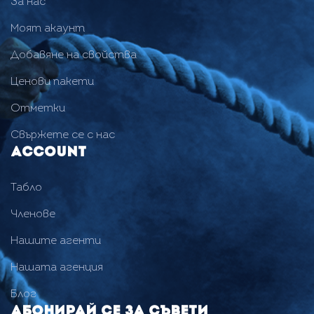
За нас
Моят акаунт
Добавяне на свойства
Ценови пакети
Отметки
Свържете се с нас
Account
Табло
Членове
Нашите агенти
Нашата агенция
Блог
Абонирай се за съвети