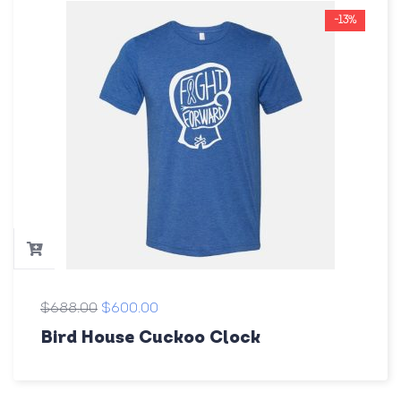
-13%
$
688.00
$
600.00
Bird House Cuckoo Clock