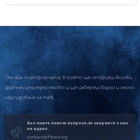
Онлайн платформата, в която ще откриеш всички
фитнеси на едно място и ще избереш бързо и лесно
най-удобния за теб.
Ако имате повече въпроси,се свържете с нас
на адрес:
contact@fitnesi.bg