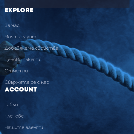
Explore
За нас
Моят акаунт
Добавяне на свойства
Ценови пакети
Отметки
Свържете се с нас
Account
Табло
Членове
Нашите агенти